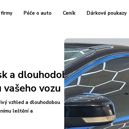
 firmy
Péče o auto
Ceník
Dárkové poukazy
esk a dlouhodobá
u vašeho vozu
ivý vzhled a dlouhodobou
nímu leštění a