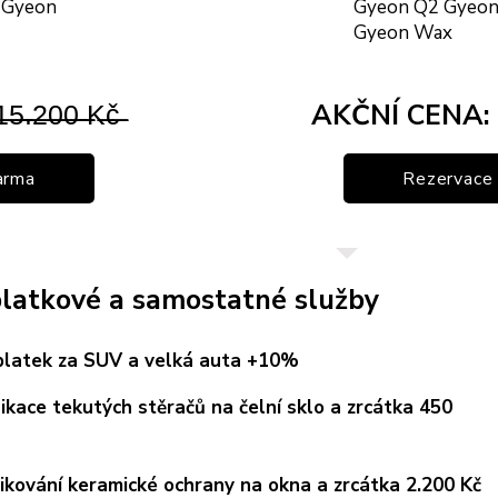
 Gyeon
Gyeon Q2 Gyeon
Gyeon Wax
̶̶5̶̶̶.̶̶̶2̶̶̶0̶̶̶0̶̶̶ ̶̶̶K̶̶̶č̶̶̶
AKČNÍ CENA: 
arma
Rezervace 
platkové a samostatné služby
platek za SUV a velká auta +10%
ikace tekutých stěračů na čelní sklo a zrcátka 450
ikování keramické ochrany na okna a zrcátka 2.200 Kč