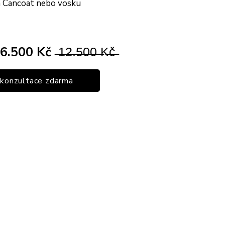
 Cancoat nebo vosku
6.500 Kč
̶1̶2̶.̶5̶0̶0̶ ̶K̶č̶
konzultace zdarma