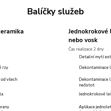
Balíčky služeb
keramika
Jednokrokové 
nebo vosk
Čas realizace 2 dny
Detailní mytí ex
é rzy
Dekontaminace l
 od všech
Dekontaminace l
nečistot
ta
Jednokrokové leš
hrany
Aplikace jednole