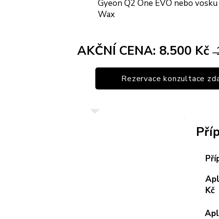
Gyeon Q2 One EVO nebo vosku
Wax
AKČNÍ CENA: 8.500 Kč
̶1̶
Rezervace konzultace zd
Pří
Pří
Apl
Kč
Apl