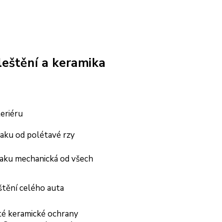
leštění a keramika
teriéru
aku od polétavé rzy
aku mechanická od všech
tění celého auta
té keramické ochrany